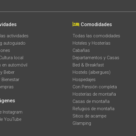
ividades
Comodidades
las actividades
Todas las comodidades
ng autoguiado
Hoteles y Hosterías
iones
Cabañas
Cultura local
Departamentos y Casas
 en automóvil
Bed & Breakfast
y Beber
Hostels (albergues)
 Bienestar
Hospedajes
Compras
Con Pensión completa
Hosterías de montaña
ágenes
Casas de montaña
Refugios de montaña
de Instagram
Sitios de acampe
de YouTube
Glamping