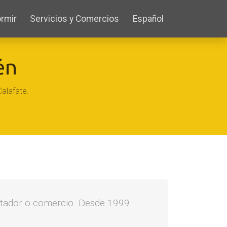
rmir
Servicios y Comercios
Español
én
Calafate.
restador o comercio. Desde 1999