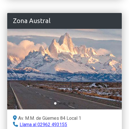
Zona Austral
Av. M.M. de Güemes 84 Local 1
Llama al 02962 493155