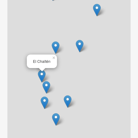
×
El Chaltén