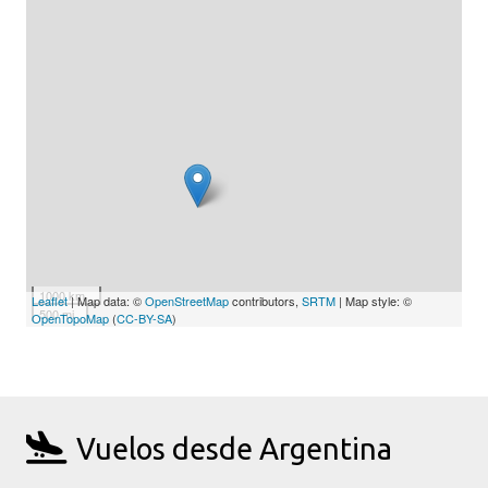
1000 km
Leaflet
| Map data: ©
OpenStreetMap
contributors,
SRTM
| Map style: ©
500 mi
OpenTopoMap
(
CC-BY-SA
)
Vuelos desde Argentina