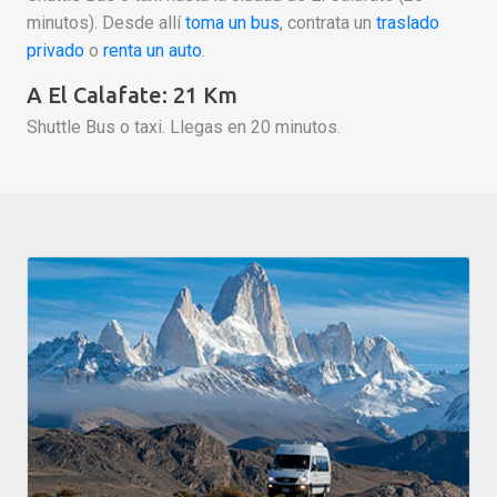
minutos). Desde allí
toma un bus
, contrata un
traslado
privado
o
renta un auto
.
A El Calafate: 21 Km
Shuttle Bus o taxi. Llegas en 20 minutos.