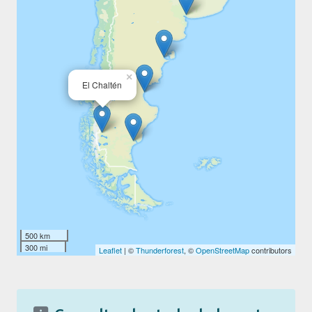
×
El Chaltén
500 km
300 mi
Leaflet
| ©
Thunderforest
, ©
OpenStreetMap
contributors