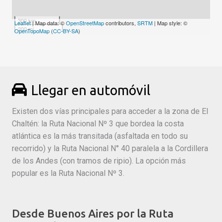
300 km
Leaflet
| Map data: ©
OpenStreetMap
contributors,
SRTM
| Map style: ©
200 mi
OpenTopoMap
(
CC-BY-SA
)
Llegar en automóvil
Existen dos vías principales para acceder a la zona de El
Chaltén: la Ruta Nacional Nº 3 que bordea la costa
atlántica es la más transitada (asfaltada en todo su
recorrido) y la Ruta Nacional N° 40 paralela a la Cordillera
de los Andes (con tramos de ripio). La opción más
popular es la Ruta Nacional Nº 3.
Desde Buenos Aires por la Ruta